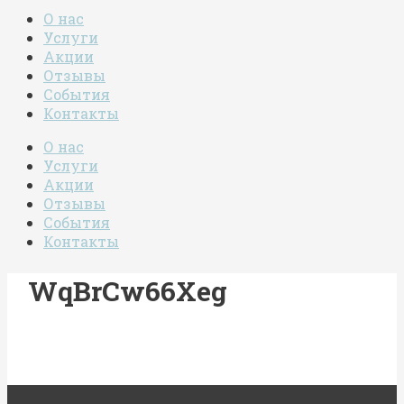
О нас
Услуги
Акции
Отзывы
События
Контакты
О нас
Услуги
Акции
Отзывы
События
Контакты
WqBrCw66Xeg