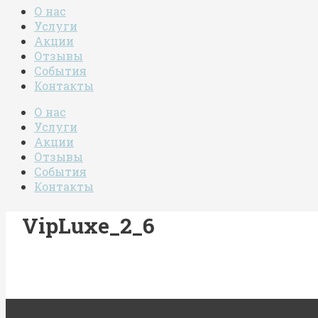
О нас
Услуги
Акции
Отзывы
События
Контакты
О нас
Услуги
Акции
Отзывы
События
Контакты
VipLuxe_2_6